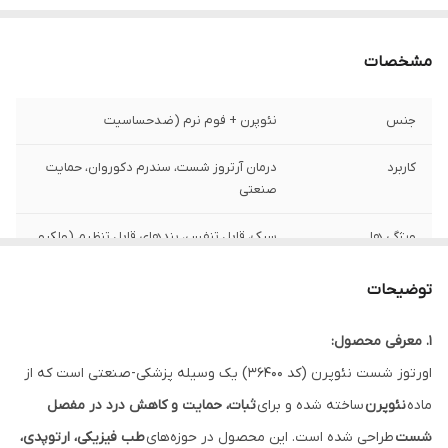
مشخصات
جنس
نئوپرن + فوم نرم (ضدحساسیت
کاربرد
درمان آرتروز شست، سندرم دکوروان، حمایت
صنعتی
ویژگی‌ ها
سبک، قابل تنفس، بندهای قابل تنظیم (ولکرو
نحوه استفاده
ارتوز را به آرامی روی شست و مچ دست قرار
توضیحات
دهید. بندهای ولکرو را تنظیم کنید تا فشار
مناسب (نه خیلی سفت و نه شل) اعمال شود.
1. معرفی محصول:
در صورت نیاز به مشورت پزشک یا
فیزیوتراپیست، از دستورالعمل‌های تخصصی
اورتوز شست نئوپرن (کد 36400) یک وسیله پزشکی-صنعتی است که از
آن‌ها پیروی کنید.
ماده
نئوپرن
ساخته شده و برای
ثبات، حمایت و کاهش درد در مفصل
شست
طراحی شده است. این محصول در حوزه‌های
طب فیزیکی، ارتوپدی،