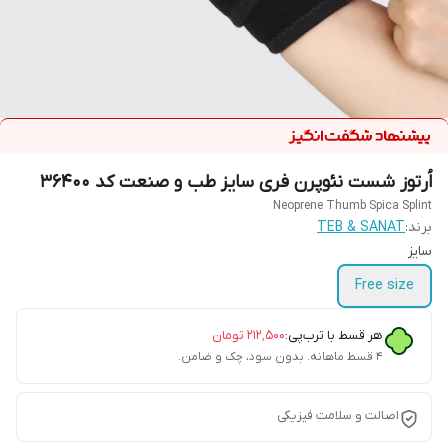
اُرتوز شست نئوپرن فری سایز طب و صنعت کد 36400
Neoprene Thumb Spica Splint
برند:
TEB & SANAT
سایز
Free size
هر قسط با ترب‌پی:
۲۱۲٬۵۰۰
تومان
۴ قسط ماهانه. بدون سود، چک و ضامن.
اصالت و سلامت فیزیکی