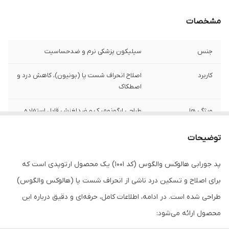
مشخصات
جنس
سیلیکون پزشکی نرم و ضدحساسیت
کاربرد
اصلاح انحراف شست پا (بونیون)، کاهش درد و
اصطکاک
ویژگی ها
طراحی ارگونومیک و ضدلغزش قابل استفاده
داخل کفش یا جوراب قابل شستشو و استفاده
طولانی‌مدت
توضیحات
مزایا
کاهش فشار روی مفصل شست جلوگیری از
پد جورابی هالوکس والگوس (کد 1001) یک محصول ارتوپدی است که
پینه و تاول اصلاح تدریجی انحراف
برای اصلاح و تسکین درد ناشی از انحراف شست پا (هالوکس والگوس)
نحوه استفاده
۸-۱۰ ساعت در روز
طراحی شده است. در ادامه، اطلاعات کامل، حرفه‌ای و دقیق درباره این
محصول ارائه می‌شود: