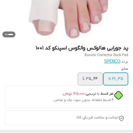
پد جورابی هالوکس والگوس اسپنکو کد 1001
Bunion Corrector Sock Pad
برند:
SPENCO
سایز
L 35_44
s 29_35
هر قسط با ترب‌پی:
۱۶۵٬۰۰۰
تومان
۴ قسط ماهانه. بدون سود، چک و ضامن.
اصالت و سلامت فیزیکی کالا