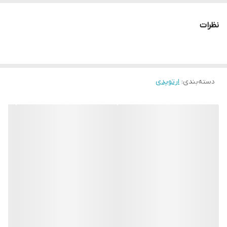
1. معرفی محصول
نام محصول
: پد جورابی هالوکس والگوس (کد 1001)
نظرات
کاربرد
: اصلاح انحراف شست پا (بونیون)، کاهش درد و التهاب،
جلوگیری از سایش و فشار روی مفصل شست
مشخصات فنی
:
دسته‌بندی
:
ارتوپدی
جنس: سیلیکون پزشکی نرم و ضدحساسیت
طراحی: ارگونومیک و متناسب با آناتومی پا
قابلیت شستشو و استفاده مکرر
مناسب برای استفاده داخل کفش یا جوراب
2. مزایای پد جورابی هالوکس والگوس
کاهش درد
: با توزیع فشار روی مفصل شست، درد ناشی از بونیون را
کم می‌کند.
اصلاح تدریجی
: کمک به بازگرداندن شست پا به موقعیت طبیعی در
طولانی‌مدت.