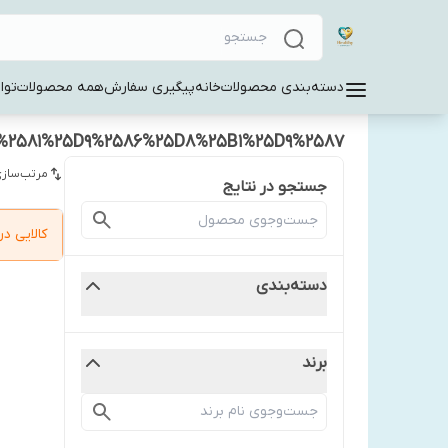
دسته‌بندی محصولات
خانه
پیگیری سفارش
همه محصولات
توا
2581%25D9%2586%25D8%25B1%25D9%2587
مرتب‌سازی
جستجو در نتایج
کالایی 
دسته‌بندی
برند