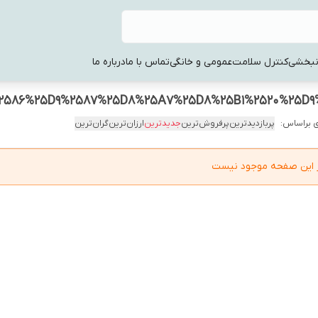
نبخشی
کنترل سلامت
عمومی و خانگی
تماس با ما
درباره ما
586%25D9%2587%25D8%25A7%25D8%25B1%2520%25D9%
 براساس:
پربازدیدترین
پرفروش‌ترین
جدیدترین
ارزان‌ترین
گران‌ترین
در این صفحه موجود نیست