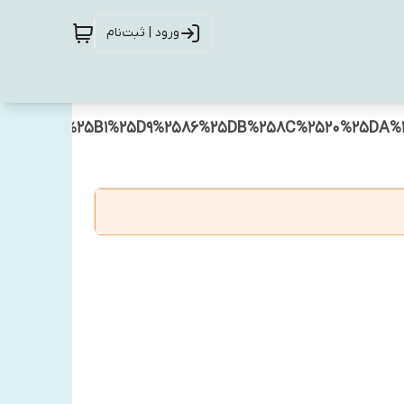
ورود | ثبت‌نام
E%25D8%25B1%25D9%2586%25DB%258C%2520%25DA%2