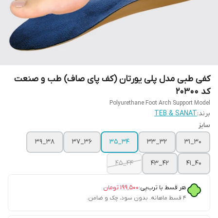
کفی طبی مدل پلی یورتان (کف پای صاف) طب و صنعت
کد ۲۰۳۰۰
Polyurethane Foot Arch Support Model
برند:
TEB & SANAT
سایز
۳۸_۳۹
۳۶_۳۷
۳۴_۳۵
۳۲_۳۳
۳۰_۳۱
۴۴_۴۵
۴۲_۴۳
۴۰_۴۱
هر قسط با ترب‌پی:
۱۹۹٬۵۰۰
تومان
۴ قسط ماهانه. بدون سود، چک و ضامن.