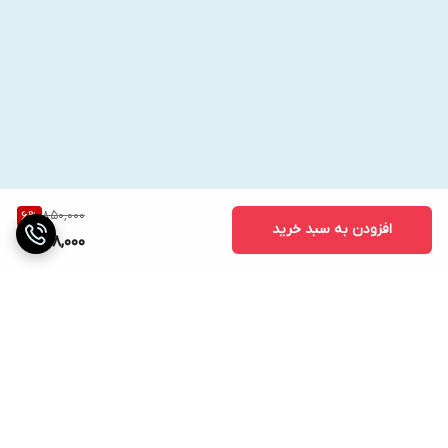
850,000
6
%
افزودن به سبد خرید
798,000
برگشت به بالا