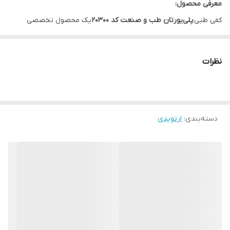
معرفی محصول:
کفی طبی
پلی‌یورتان طب و صنعت کد ۲۰۳۰۰
یک محصول تخصصی
ارتوپدی طراحی شده برای
اصلاح کف پای صاف، کاهش دردهای پا و بهبود
وضعیت قامتی
است. این کفی با
فناوری پلی‌یورتان پزشکی
و
طراحی
نظرات
ارگونومیک
، از قوس کف پا حمایت کامل می‌کند و برای افرادی که از
مشکل
صافی کف پا
رنج می‌برند، بسیار مناسب است.
ویژگی‌های کلیدی:
دسته‌بندی
:
ارتوپدی
✅
جنس پلی‌یورتان باکیفیت:
انعطاف‌پذیر، مقاوم و ضدآب با عمر طولانی
✅
طراحی ارگونومیک:
متناسب با آناتومی طبیعی پا برای حمایت از قوس
کف پا
✅
ضدباکتری و ضدبو:
جلوگیری از ایجاد بوی نامطبوع در کفش
✅
نرم و راحت:
کاهش فشار روی پاشنه و پنجه پا
✅
مناسب برای تمام روز:
قابل استفاده در کفش‌های روزمره، ورزشی و
کاری