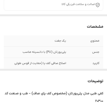
اصالت و سلامت فیزیکی کالا
مشخصات
محتوی
یک جفت
جنس
پلی‌یورتان (PU) با دانسیته مناسب
کاربرد
اصلاح صافی کف پا (حمایت از قوس طولی
جنس و ساختار
۳ لایه پارچه تنفس‌پذیر + هسته PU + پایه
ترموپلاستیک سخت)
توضیحات
ویژگی‌ها
ضد تعریق و بوی بد جذب ضربه و توزیع فشار
کفی طبی مدل پلی‌یورتان (مخصوص کف پای صاف) – طب و صنعت کد
کنترل پرونیشن (چرخش داخلی پا)
۲۰۳۰۰