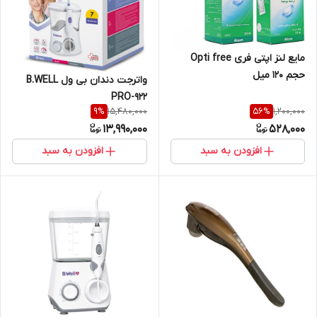
مایع لنز اپتی فری Opti free
حجم 120 میل
واترجت دندان بی ول B.WELL
PRO-922
15,480,000
1,200,000
9
%
56
%
13,990,000
528,000
افزودن به سبد
افزودن به سبد