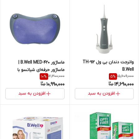
واترجت دندان بی ول TH-912
ماساژور B.Well MED-420 |
B.Well
ماساژور حرفه‌ای شیاتسو با
12,300,000
15,609,000
10
%
5
%
کیفیت سوئیسی
10,990,000
14,690,000
افزودن به سبد
افزودن به سبد