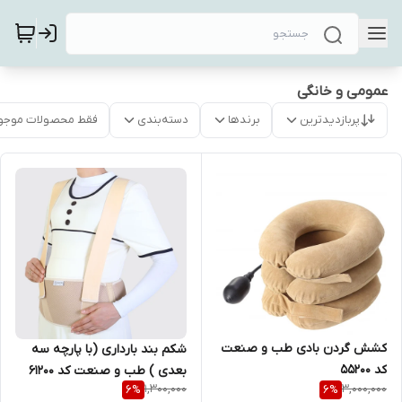
عمومی و خانگی
پربازدیدترین
برندها
دسته‌بندی
فقط محصولات موجو
کشش گردن بادی طب و صنعت
شکم بند بارداری (با پارچه سه
کد 55200
بعدی ) طب و صنعت کد 61200
1,300,000
3,000,000
6
%
6
%