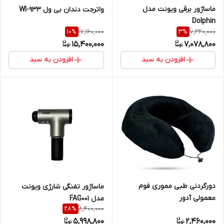
ماساژور برقی ویونت مدل
واترجت دندان بی ول WI-933
Dolphin
17,160,000
7,320,000
10
%
3
%
15,400,000
7,078,800
افزودن به سبد
افزودن به سبد
دورگردنی طبی مموری فوم
ماساژور تفنگی شارژی ویونت
معمولی آدور
مدل FAG001
8,400,000
28
%
5,998,800
2,460,000