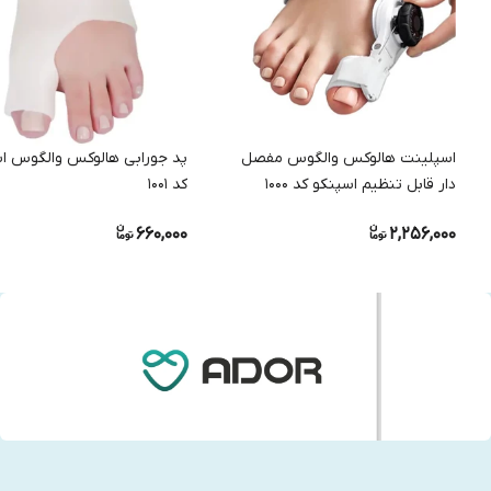
اسپلینت هالوکس والگوس مفصل
پد جورابی هالوکس والگوس ا
دار قابل تنظیم اسپنکو کد 1000
کد 1001
660,000
2,256,000