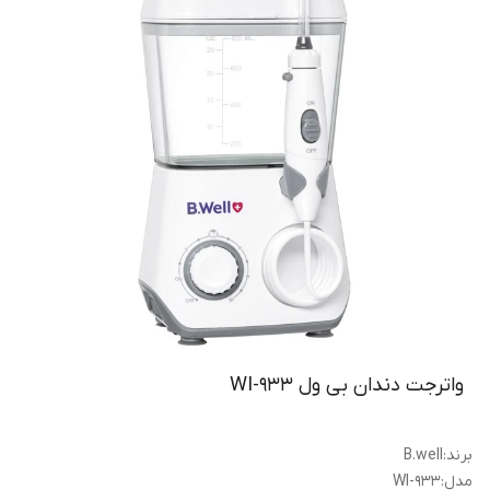
واترجت دندان بی ول WI-933
برند
:
B.well
مدل
:
WI-933