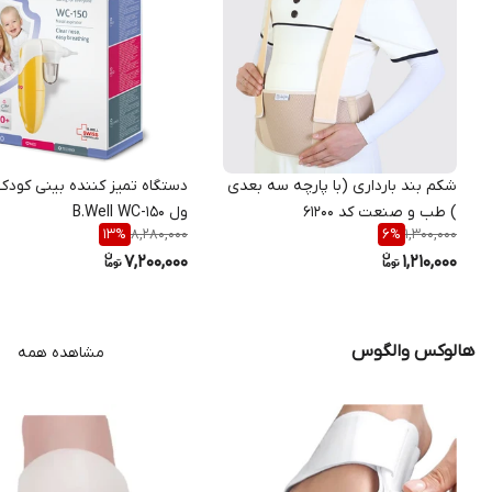
شکم بند بارداری (با پارچه سه بعدی
دستگاه تمیز کننده بینی کودک
) طب و صنعت کد 61200
ول B.Well WC-150
8,280,000
1,300,000
13
%
6
%
7,200,000
1,210,000
هالوکس والگوس
مشاهده همه