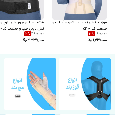
قوزبند کشی (همراه با کمربند) طب و
شکم بند لاغری ورزشی نئوپرن 
صنعت کد 52100
کش دوبل طب و صنعت کد 62100
2,600,000
1,400,000
10
%
12
%
2,339,000
1,231,000