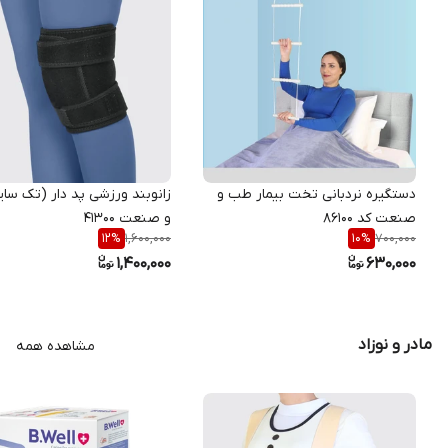
دستگیره نردبانی تخت بیمار طب و
زانوبند ورزشی پد دار (تک سا
صنعت کد ۸۶۱۰۰
و صنعت 41300
1,600,000
700,000
12
%
10
%
1,400,000
630,000
مادر و نوزاد
مشاهده همه