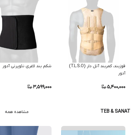
قوزبند، کمربند آتل دار (T.L.S.O)
شکم بند لاغری نئوپرنی آدور
آدور
3,599,000
5,400,000
TEB & SANAT
مشاهده همه