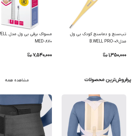
تب‌سنج و دماسنج کودک بی ول
مسواک برقی بی و
مدلB.WELL PRO-06
MED-870
7,540,000
1,350,000
پرفروش‌ترین محصولات
مشاهده همه