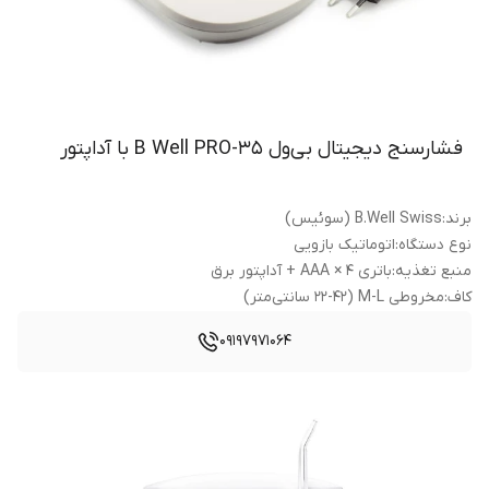
فشارسنج دیجیتال بی‌ول B‌ Well PRO-35 با آداپتور
برند
:
B.Well Swiss (سوئیس)
نوع دستگاه
:
اتوماتیک بازویی
منبع تغذیه
:
باتری AAA × ۴ + آداپتور برق
کاف
:
مخروطی M-L (۲۲-۴۲ سانتی‌متر)
09197971064