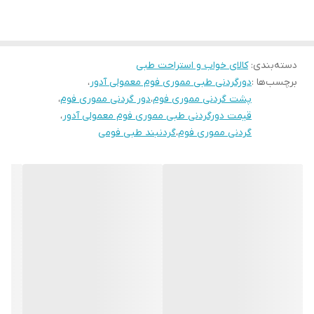
کاربرد اصلی:
حمایت از مهرههای گردنی
دسته‌بندی
:
کالای خواب و استراحت طبی
کاهش درد ناشی از آسیبهای گردن (مانند دیسک گردن، آرتروز،
برچسب‌ها :
دورگردنی طبی مموری فوم معمولی آدور
،
کشیدگی عضلات)
پشت گردنی مموری فوم
،
دور گردنی مموری فوم
،
بهبود وضعیت قرارگیری سر و گردن (اصلاح پوسچر)
قیمت دورگردنی طبی مموری فوم معمولی آدور
،
گردنی مموری فوم
،
گردنبند طبی فومی
استفاده پس از جراحیهای گردن یا تصادفات
2. ویژگیهای کلیدی
جنس مموری فوم (Memory Foam):
قابلیت انطباق با آناتومی گردن و توزیع یکنواخت فشار.
بازگشتپذیری به حالت اولیه پس از استفاده.
طراحی ارگونومیک:
ارتفاع و زاویهٔ مناسب برای حمایت از چانه و پایهٔ جمجمه.
قابل تنظیم با استفاده از چسبهای ولکرو (قابلیت تنظیم سایز).
پوشش قابل شستوشو: