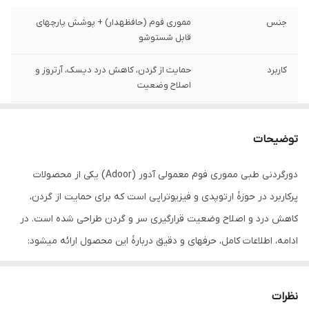
جنس
مموری فوم (حافظهدار) + پوشش پارچهای
قابل شستوشو
کاربرد
حمایت از گردن، کاهش درد دیسک، آرتروز و
اصلاح وضعیت
ویژگی‌ ها
تنظیم سایز با چسب ولکرو سبک و قابل حمل
تهویه مناسب
توضیحات
دورگردنی طبی مموری فوم معمولی آدور (Adoor) یکی از محصولات
پرکاربرد در حوزهٔ ارتوپدی و فیزیوتراپی است که برای حمایت از گردن،
کاهش درد و اصلاح وضعیت قرارگیری سر و گردن طراحی شده است. در
ادامه، اطلاعات کامل، حرفهای و دقیق دربارهٔ این محصول ارائه میشود:
1. معرفی محصول
نام محصول:
دورگردنی طبی مموری فوم معمولی آدور (Adoor Cervical
نظرات
Collar - Regular Memory Foam)