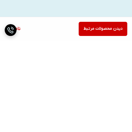
از استفاده در محیط‌های خیس یا لغزنده خودداری شود.
جمع‌بندی
اسپلینت کششی دراپ فوت طب و صنعت (کد ۱۶۷۰۰) یک راه‌حل موثر و
دیدن محصولات مرتبط
ناموجود
کاربردی برای بهبود تحرک در بیماران مبتلا به افتادگی پا است. با طراحی
ارگونومیک و مواد باکیفیت، این محصول به بازگشت استقلال حرکتی و
کیفیت زندگی بیماران کمک می‌کند. برای خرید و دریافت مشاوره
تخصصی، می‌توانید با کارشناسان ما تماس بگیرید.09197971064
برگشت به بالا
ارسال ویژه
پشتیبانی ۲۴ ساعته