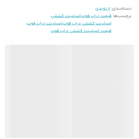
دسته‌بندی
:
ارتوپدی
تغییر شکل مفاصل جلوگیری کند.
برچسب‌ها :
قیمت دراپ فوت
،
اسپلینت کششی
،
ویژگی‌های فنی و طراحی
اسپلینت کششی دراپ فوت
،
اسپلینت دراپ فوت
،
جنس باکیفیت
: این اسپلینت از ترکیب
الیاف سبک و مقاوم
ساخته
قیمت اسپلینت کششی دراپ فوت
شده که ضمن تحمل فشارهای مکانیکی، وزن کمی دارد و استفاده
طولانی‌مدت را راحت می‌کند.
قابلیت تنظیم
: دارای بندهای قابل تنظیم برای تطابق با سایز و آناتومی
مختلف پا و ساق پا است.
تهویه مناسب
: طراحی مشبک و استفاده از مواد تنفس‌پذیر از تعریق
و تحریک پوست جلوگیری می‌کند.
سازگاری با کفش
: نازک و کم‌حجم است و می‌توان آن را به راحتی با اکثر
کفش‌های استاندارد استفاده کرد.
کاربردهای اسپلینت کششی دراپ فوت
بازتوانی پس از سکته مغزی
: بیماران سکته مغزی اغلب دچار ضعف
در عضلات پا می‌شوند و این اسپلینت به بهبود راه رفتن آن‌ها کمک