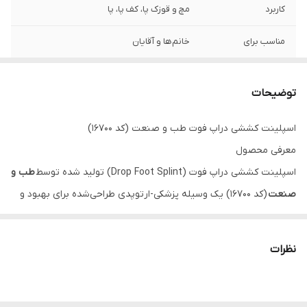
کاربرد
مچ و قوزک پا، کف پا، پا
مناسب برای
خانم‌ها و آقایان
ویژگی‌ها
سیستم کششی قابل تنظیم سبک و ارگونومیک
قابل استفاده با کفش تنظیم زاویه مچ پا
توضیحات
مزایا
بهبود راه رفتن، کاهش خطر زمین خوردن،
اسپلینت کششی دراپ فوت طب و صنعت (کد ۱۶۷۰۰)
افزایش استقلال حرکتی
معرفی محصول
اسپلینت کششی دراپ فوت (Drop Foot Splint) تولید شده توسط
طب و
صنعت
(کد ۱۶۷۰۰) یک وسیله پزشکی-ارتوپدی طراحی‌شده برای بهبود و
اصلاح اختلال
دراپ فوت
(افتادگی پا) است. این عارضه معمولاً به دلیل
ضعف یا آسیب عصبی در عضلات دورسی فلکسور پا ایجاد می‌شود و
نظرات
منجر به دشواری در بلند کردن جلوی پا هنگام راه رفتن می‌گردد. این
اسپلینت با ارائه حمایت مناسب، به بیماران کمک می‌کند تا الگوی راه
رفتن طبیعی‌تری داشته باشند و از عوارض ثانویه مانند زمین خوردن یا