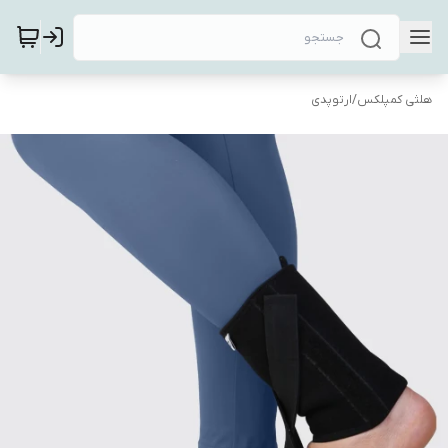
هلثی کمپلکس
/
ارتوپدی