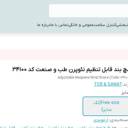
نبخشی
کنترل سلامت
عمومی و خانگی
تماس با ما
درباره ما
چ بند قابل تنظیم نئوپرن طب و صنعت کد 34100
Adjustable Neoprene Wrist Brace (Code: 3410
ند:
TEB & SANAT
یز
Free size{تک
سایز}
ته‌بندی
:
ارتوپدی