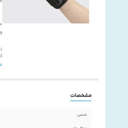
بر
ج
وی
رن
کا
نگ
ن
مشخصات
جنس