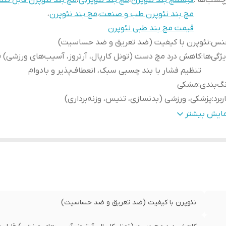
چسب‌ها :
قیمتمچ بند نئوپرن
،
مچ بند نئوپرنی
،
مچ بند نئوپرن قابل تنظ
مچ بند نئوپرن طب و صنعت
،
مچ بند نئوپرن
،
قیمت مچ بند طبی نئوپرن
نس
:
نئوپرن با کیفیت (ضد تعریق و ضد حساسیت)
ژگی‌ها
:
کاهش درد مچ دست (تونل کارپال، آرتروز، آسیب‌های ورزشی) ق
تنظیم فشار با بند چسبی سبک، انعطاف‌پذیر و بادوام
گ‌بندی
:
مشکی
ربرد
:
پزشکی، ورزشی (بدنسازی، تنیس، وزنه‌برداری)
هداری
:
شست‌شو با آب ولرم و خشک کردن در سایه
مایش بیشتر
نئوپرن با کیفیت (ضد تعریق و ضد حساسیت)