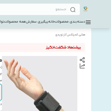
دسته‌بندی محصولات
خانه
پیگیری سفارش
همه محصولات
توا
هلثی کمپلکس
/
ارتوپدی
م
0)
بر
سا
دس