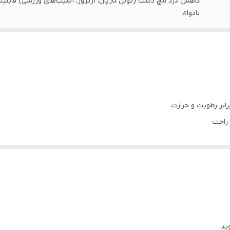
کاهش درد مچ دست (تونل کارپال، آرتروز، آسیب‌های ورزشی) قابلیت
بادوام
مشکی
پزشکی، ورزشی (بدنسازی، تنیس، وزنه‌برداری)
شست‌شو با آب ولرم و خشک کردن در سایه
 راحت
، کاهش دردهای مفصلی و آرتروز
دست، بیماران مبتلا به التهاب تاندون یا سندرم تونل کارپال
وگیری از تعریق زیاد
ید.