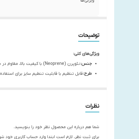
ویژگی‌ها
رنگ‌بندی
توضیحات
کاربرد
نگهداری
ویژگی‌های کلی:
جنس:
نئوپرن (Neoprene) با کیفیت بالا، مقاوم در برابر رطوبت و حرارت
طرح:
قابل تنظیم با قابلیت تنطیم سایز برای استفاده
کاربرد:
حمایت از مچ دست در برابر فشارهای ناگهانی
مناسب برای:
ورزشکاران، افراد با فعالیت‌های سنگین 
مشخصات فنی:
نظرات
سایز قابل تنظیم:
معمولاً بین ۲۰ تا ۳۰ سانتی‌متر (مناسب برای اکثر افراد)
رنگ‌بندی:
مشکی
شما هم درباره این محصول نظر خود را بنویسید.
قابلیت تنفس:
دارای منافذ ریز برای تهویه بهتر و جل
برای ثبت نظر، لازم است ابتدا وارد حساب کاربری خود شو