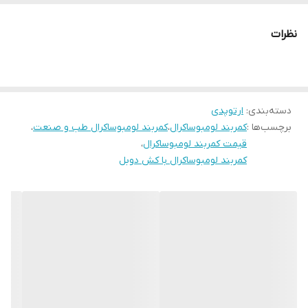
مشخصات فنی کمربند لومبوساکرال با کش دوبل (کد 53100):
جنس مواد:
نظرات
پارچه اصلی: نئوپرن (Neoprene) با قابلیت تنفس و انعطافپذیری
بالا
لایه داخلی: نرم و ضدحساسیت برای جلوگیری از ساییدگی پوست
دسته‌بندی
:
ارتوپدی
بخشهای تقویتشده: دارای پنلهای الاستیک و محکم برای حمایت
برچسب‌ها :
کمربند لومبوساکرال
،
کمربند لومبوساکرال طب و صنعت
،
بهتر
قیمت کمربند لومبوساکرال
،
ویژگیهای طراحی:
کمربند لومبوساکرال با کش دوبل
کش دوبل (Double Strap):
سیستم بست دوطرفه برای تنظیم
فشار و حمایت بیشتر
قابلیت تنظیم:
با استفاده از چسبهای قوی (ولکرو) برای تناسب با
سایزهای مختلف
پشتیبانی از مهرههای L1 تا S1:
طراحی مناسب برای ناحیه کمری و
خاجی