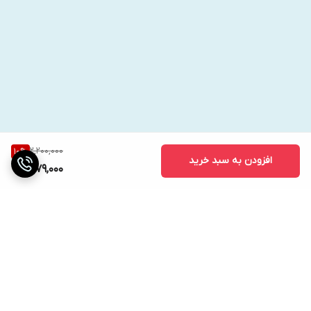
2,200,000
10
%
افزودن به سبد خرید
1,979,000
برگشت به بالا