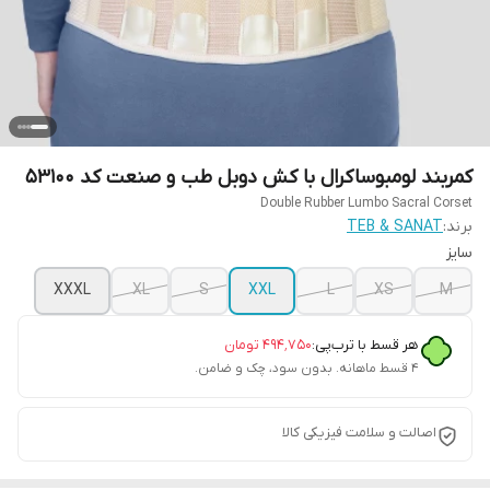
کمربند لومبوساکرال با کش دوبل طب و صنعت کد 53100
Double Rubber Lumbo Sacral Corset
برند:
TEB & SANAT
سایز
XXXL
XL
S
XXL
L
XS
M
هر قسط با ترب‌پی:
۴۹۴٬۷۵۰
تومان
۴ قسط ماهانه. بدون سود، چک و ضامن.
اصالت و سلامت فیزیکی کالا