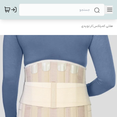
هلثی کمپلکس
/
ارتوپدی