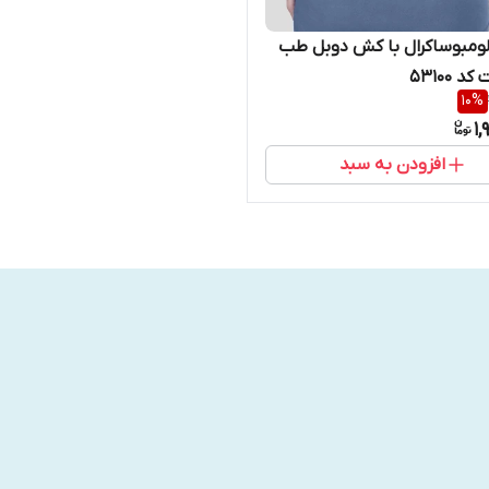
لومبوساکرال با کش دوبل طب
 53100
10
%
1,
افزودن به سبد