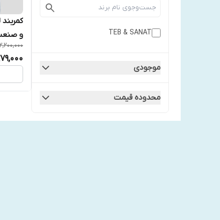
کمربند 
TEB & SANAT
و صنعت کد
2,200,000
979,000
موجودی
محدوده قیمت