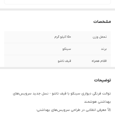
مشخصات
تحمل وزن
150 کیلو گرم
برند
سینکو
اقلام همراه
قیف تاشو
گارانتی
5 سال گارانتی پابه
توضیحات
رنگ
طوسی
توالت فرنگی دیواری سینکو با قیف تاشو - نسل جدید سرویس‌های
جنس
گالوانیزه
بهداشتی هوشمند
ویژگی کلیدی
✅ بهداشتی (کاهش تماس دست) ✅
🚀 معرفی انقلابی در طراحی سرویس‌های بهداشتی:
صرفه‌جویی در آب و فضا ✅ نصب راحت با فریم