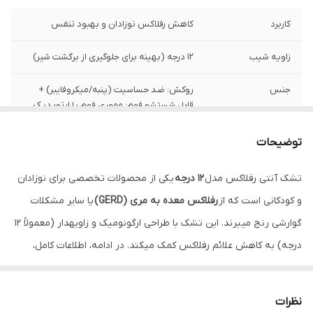
کاربرد
کاهش رفلاکس نوزادان و بهبود تنفس
زاویه شیب
۱۲ درجه (بهینه برای جلوگیری از برگشت شیر)
جنس
روکش: ضد حساسیت (پنبه/میکروفایبر) +
قابل شستشو فوم: مموری فوم یا ارتوپدیک
برای حمایت از ستون فقرات
توضیحات
امنیت
دیواره محافظ + تسمه ایمنی
تشک آنتی رفلاکس مدل
۱۲ درجه
یکی از محصولات تخصصی برای نوزادان
و کودکانی است که از
رفلاکس معده به مری (GERD)
یا سایر مشکلات
گوارشی رنج میبرند. این تشک با طراحی ارگونومیک و زاویهدار (معمولاً ۱۲
درجه) به کاهش علائم رفلاکس کمک میکند. در ادامه، اطلاعات کامل،
حرفهای و دقیق درباره این مدل ارائه میشود:
۱. ویژگی‌های اصلی تشک آنتی رفلاکس ۱۲ درجه
نظرات