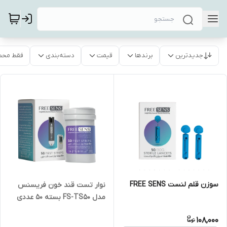
جدیدترین
برندها
قیمت
دسته‌بندی
فقط محص
سوزن قلم لنست FREE SENS
نوار تست قند خون فریسنس
مدل FS-TS50 بسته 50 عددی
108,000