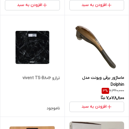
افزودن به سبد
افزودن به سبد
ماساژور برقی ویونت مدل
ترازو vivent TS-B8016
Dolphin
7,320,000
3
%
7,078,800
افزودن به سبد
ناموجود