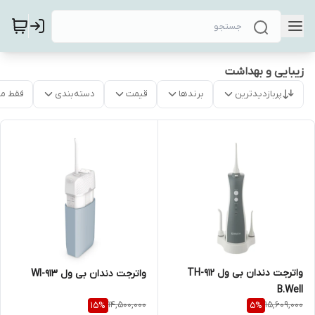
زیبایی و بهداشت
پربازدیدترین
برندها
قیمت
دسته‌بندی
فقط م
واترجت دندان بی ول TH-912
واترجت دندان بی ول WI-913
B.Well
14,500,000
15,609,000
15
%
5
%