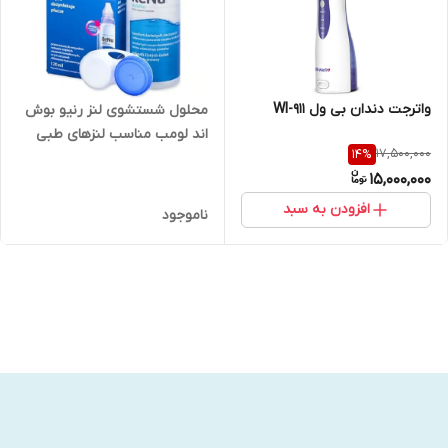
واترجت دندان بی ول WI-911
محلول شستشوی لنز رنیو بوش
اند لومب مناسب لنزهای طبی
17,500,000
14
%
360 میل
15,000,000
افزودن به سبد
ناموجود