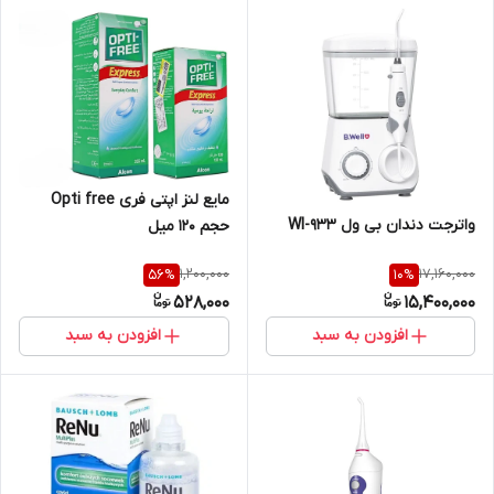
مایع لنز اپتی فری Opti free
واترجت دندان بی ول WI-933
حجم 120 میل
1,200,000
17,160,000
56
%
10
%
528,000
15,400,000
افزودن به سبد
افزودن به سبد