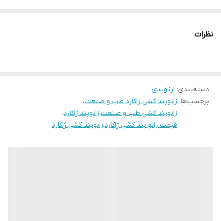
است.
دارای بافت مشبک و تنفسپذیر برای جلوگیری از تعریق و حساسیت
نظرات
پوستی.
لایههای داخلی نرم برای جلوگیری از اصطکاک با پوست.
سیستم حمایتی:
دسته‌بندی
:
ارتوپدی
کشهای الاستیک دور زانو
برای حفظ فشار ملایم و بهبود گردش خون.
برچسب‌ها :
زانوبند کشی ژاکارد طب و صنعت
،
طراحی آناتومیک
متناسب با فرم زانو برای ثبات بهتر.
زانوبند کشی طب و صنعت
،
زانوبند ژاکارد
،
کاربردهای پزشکی:
قیمت زانو بند کشی ژاکارد
،
زانوبند کشی ژاکارد
مناسب برای
پیشگیری و بهبود آسیبهای زانو
مانند:
التهاب تاندونها (تاندونیت)
آرتروز خفیف تا متوسط
کشیدگی رباطها
حمایت پس از جراحی یا آسیبهای ورزشی
کمک به
کاهش تورم و درد
با ایجاد فشار کنترلشده.