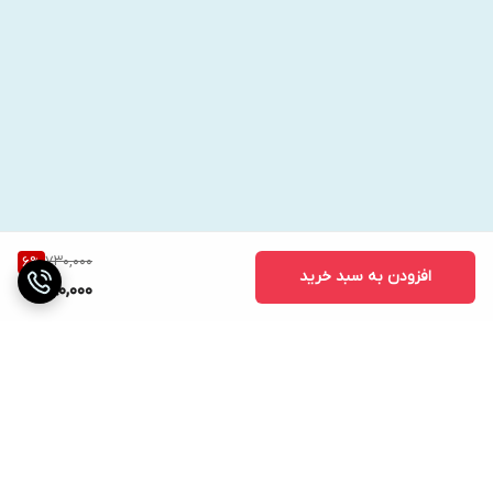
730,000
6
%
افزودن به سبد خرید
680,000
برگشت به بالا