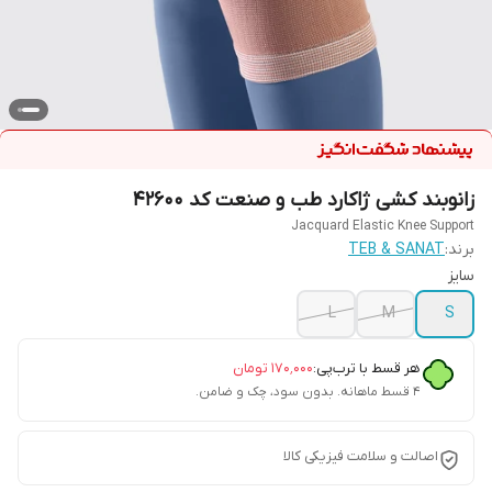
زانوبند کشی ژاکارد طب و صنعت کد 42600
Jacquard Elastic Knee Support
برند:
TEB & SANAT
سایز
L
M
S
هر قسط با ترب‌پی:
۱۷۰٬۰۰۰
تومان
۴ قسط ماهانه. بدون سود، چک و ضامن.
اصالت و سلامت فیزیکی کالا