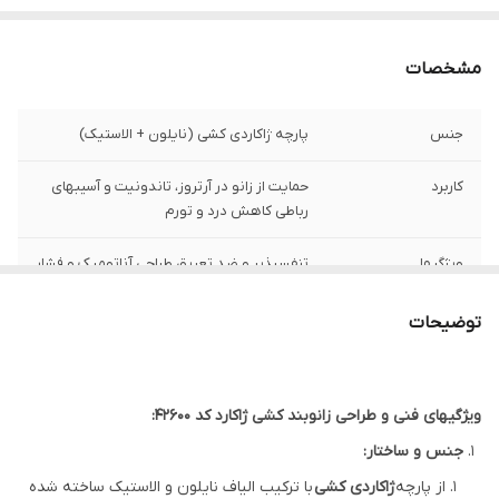
مشخصات
جنس
پارچه ژاکاردی کشی (نایلون + الاستیک)
کاربرد
حمایت از زانو در آرتروز، تاندونیت و آسیبهای
رباطی کاهش درد و تورم
ویژگیها
تنفسپذیر و ضد تعریق طراحی آناتومیک و فشار
ملایم قابل تنظیم با تسمه (در برخی مدلها)
توضیحات
مزایا
1. حمایت و ثبات بخشی به زانو 2. کاهش درد و
التهاب 3. سبک و قابل تنفس
ویژگیهای فنی و طراحی زانوبند کشی ژاکارد کد 42600:
ساخت
ایران
جنس و ساختار:
از پارچه
ژاکاردی کشی
با ترکیب الیاف نایلون و الاستیک ساخته شده