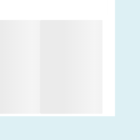
ب) بدنه کفش
جنس رویه
: معمولاً از پارچه مقاوم یا ترموپلاستیک
قابلیت تنظیم
: بندهای قابل تنظیم یا چسبی برای تط
تهویه مناسب
: جلوگیری از تعریق و ایجاد بوی نامطب
ج) سازگاری با گچ
فضای داخلی گسترده
: قابلیت قرارگیری پای گچگرف
لبه‌های نرم
: جلوگیری از ایجاد فشار روی پوست.
3. کاربردهای بالینی
پس از
جراحی‌های ارتوپدی
(مانند شکستگی، پیچ خور
در دوره
ریکاوری پس از گچگیری
برای تحمل وزن محد
جایگزین کفش معمولی در مواردی که پا نیاز به
محاف
4. مزایای کفش گچ 16100
پوشش راحت
: کاهش فشار روی نقاط حساس پا.