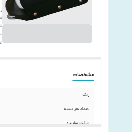
ر
تع
ش
سا
کش
ن
مشخصات
رنگ
تعداد هر بسته:
شرکت سازنده