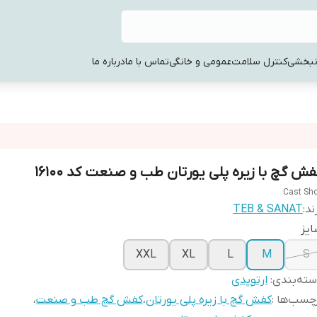
نبخشی
کنترل سلامت
عمومی و خانگی
تماس با ما
درباره ما
فش گچ با زیره پلی یورتان طب و صنعت کد 16100
Cast Sh
ند:
TEB & SANAT
یز
XXL
XL
L
M
S
ته‌بندی
:
ارتوپدی
چسب‌ها :
کفش گچ با زیره پلی یورتان
،
کفش گچ طب و صنعت
،