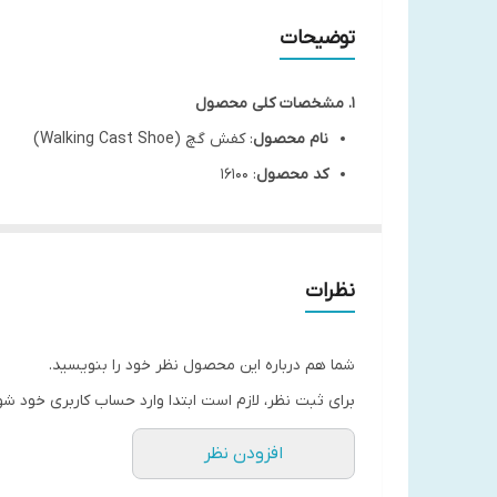
سایز بندی
توضیحات
کشور سازنده
1. مشخصات کلی محصول
نام محصول
: کفش گچ (Walking Cast Shoe)
کد محصول
: 16100
جنس زیره
: پلی یورتان (PU)
کاربرد
: محافظت و حمایت از پای گچگرفته یا آسیب د
تولید کننده
: شرکت
طب و صنعت
(ایران)
نظرات
2. ویژگی‌های فنی و طراحی
الف) زیره پلی یورتان (PU)
شما هم درباره این محصول نظر خود را بنویسید.
مقاومت بالا
: تحمل فشار ناشی از وزن بیمار بدون تغ
برای ثبت نظر، لازم است ابتدا وارد حساب کاربری خود شو
ضد لغزش
: طراحی آجدار برای جلوگیری از سر خور
افزودن نظر
سبک‌وزن
: کاهش خستگی بیمار هنگام راه رفتن.
ضد آب
: مقاوم در برابر رطوبت و قابل استفاده در م