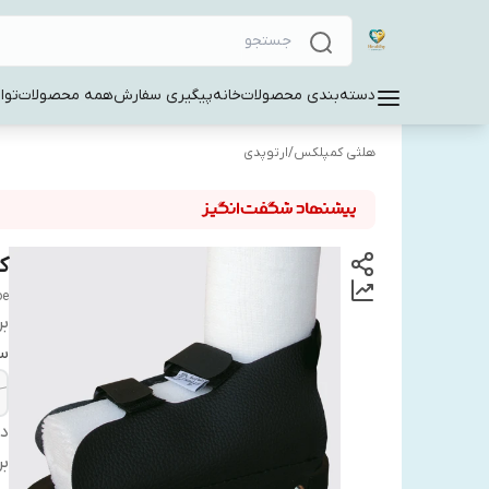
دسته‌بندی محصولات
خانه
پیگیری سفارش
همه محصولات
توا
هلثی کمپلکس
/
ارتوپدی
ک
oe
بر
سا
دس
بر