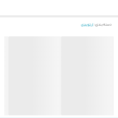
تولیدکنندگان مختلف با ویژگی‌های مشابه طراحی می‌شود. ممکن است
شامل پدهای مخصوص کفش، بریس‌های نرم، یا کفی‌های طبی باشد.
دسته‌بندی
:
ارتوپدی
1. پد پای پرانتزی (ژنو واروس - Genu Varum)
تعریف:
وضعیتی که در آن پاها به شکل کمانی (حالت پرانتز) هستند و زانوها
از هم فاصله دارند.
علل:
نرمی استخوان (راشیتیسم)
آرتروز پیشرفته
آسیب رباط‌ها یا مینیسک
عوامل مادرزادی
نقش پد اصلاحی:
توزیع فشار روی پا و زانو
کاهش درد و خستگی