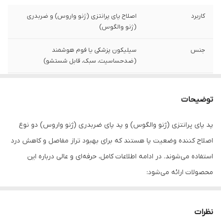
کاربرد
اصلاح پای پرانتزی (ژنو واروس) و ضربدری
(ژنو والگوس)
جنس
سیلیکون پزشکی یا فوم هوشمند
(ضدحساسیت، سبک، قابل شستشو)
تنوع
کفی طبی با گوه داخلی/خارجی. پدهای نرم
جذب شوک. بریس‌های اصلاحی (برای موارد
توضیحات
شدید).
پد پای پرانتزی (ژنو والگوس) و پد پای ضربدری (ژنو واروس) دو نوع
مزایا
کاهش درد زانو و کمر. بهبود تراز مفاصل و راه
رفتن. قابل استفاده در کفش‌های روزمره و
اصلاح کننده وضعیت پا هستند که برای بهبود تراز مفاصل و کاهش درد
ورزشی.
استفاده می‌شوند. در ادامه اطلاعات کامل، حرفه‌ای و عالی درباره این
محصولات ارائه می‌شود:
اندازه و
متناسب با سایزهای مختلف پا (کودک و
تطبیق‌پذیری
بزرگسال). نیاز به تجویز متخصص ارتوپدی یا
کد 1025: پد پای پرانتزی و ضربدری
ارتوتیست.
منظور از کد 1025:
نظرات
این کد معمولاً به یک مدل خاص از پدهای اصلاحی اشاره دارد که توسط