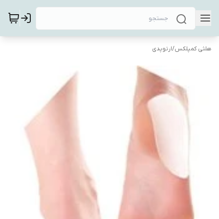
هلثی کمپلکس
/
ارتوپدی