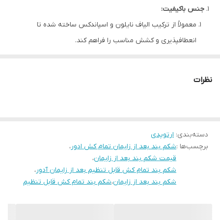
جنس باکیفیت:
مدت استفاده
ابتدا ۲-۴ ساعت در روز و به تدریج تا ۸-۱۲
ساعت افزایش دهید. از پوشیدن مداوم در
معمولاً از ترکیب الیاف نایلون و اسپاندکس ساخته شده تا
شب خودداری کنید تا جریان خون مختل نشود.
انعطافپذیری و کشش مناسب را فراهم کند.
پارچه تنفسپذیر برای جلوگیری از تعریق بیش از حد و ایجاد
حساسیت پوستی.
نظرات
قابلیت تنظیم:
دارای بندهای قابل تنظیم (چسبی یا قلابدار) برای تناسب با سایز
مختلف شکم پس از زایمان.
دسته‌بندی
:
ارتوپدی
امکان سفارشیسازی فشار بر اساس نیاز فرد (سبک تا فشرده).
برچسب‌ها :
شکم بند بعد از زایمان تمام کش ادور
،
طراحی ارگونومیک:
قیمت شکم بند بعد از زایمان
،
پوشش کامل ناحیه شکم، کمر و لگن برای حمایت از عضلات
شکم بند تمام کش قابل تنظیم بعد از زایمان آدور
،
شکم بند بعد از زایمان
،
دیاستازیس رکتی (جدا شدن عضلات شکم).
شکم بند تمام کش قابل تنظیم
بدون درز یا با درزهای نرم برای جلوگیری از ساییدگی پوست.
کاربردهای اصلی: