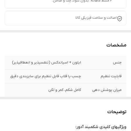
۴ قسط ماهانه. بدون سود، چک و ضامن.
اصالت و سلامت فیزیکی کالا
مشخصات
جنس
ایلون + اسپاندکس (تنفسپذیر و انعطافپذیر)
قابلیت تنظیم
چسب یا قلاب قابل تنظیم برای سایزبندی دقیق
میزان پوشش دهی
کامل شکم، کمر و لگن
کاربرد
کاهش تدریجی سایز شکم پس از زایمان
طبیعی یا سزارین. حمایت از کمر و کاهش
توضیحات
کمردردهای پس از زایمان. تسریع بهبودی
عضلات شکم و رحم.
ویژگیهای کلیدی شکمبند آدور: