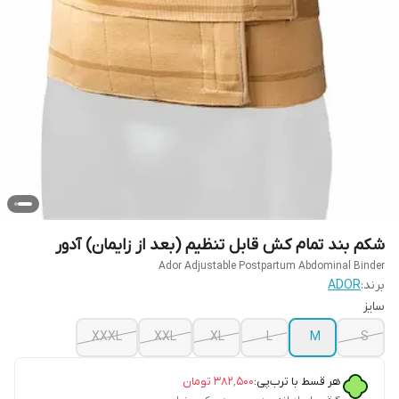
شکم بند تمام کش قابل تنظیم (بعد از زایمان) آدور
Ador Adjustable Postpartum Abdominal Binder
برند:
ADOR
سایز
XXXL
XXL
XL
L
M
S
هر قسط با ترب‌پی:
۳۸۲٬۵۰۰
تومان