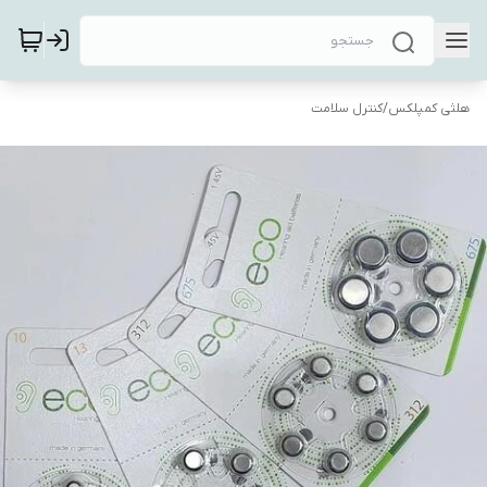
هلثی کمپلکس
/
کنترل سلامت