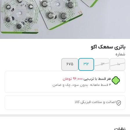
باتری سمعک اکو
شماره
675
312
13
10
هر قسط با ترب‌پی:
۹۶٬۰۰۰
تومان
۴ قسط ماهانه. بدون سود، چک و ضامن.
اصالت و سلامت فیزیکی کالا
نظرات