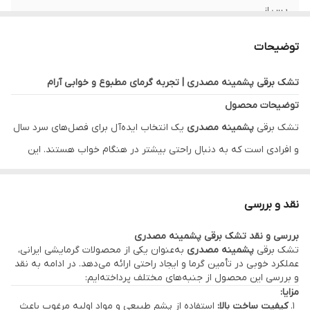
پس از
دمای آب برای
30
توضیحات
شست‌وشو
تشک برقی پشمینه مصدری | تجربه گرمای مطبوع و خوابی آرام
قابل تنظیم در
4
توضیحات محصول
تعداد مراحل
3
تشک برقی
پشمینه مصدری
یک انتخاب ایده‌آل برای فصل‌های سرد سال
خاموش شدن
و افرادی است که به دنبال راحتی بیشتر در هنگام خواب هستند. این
محافظ گرمای BBS
3
تشک با استفاده از مواد طبیعی و طراحی ارگونومیک، علاوه بر گرمای
مطبوع، به کاهش دردهای عضلانی و مفصلی نیز کمک می‌کند.
مشخصه‌ی اصلی
تولید گرمای 70 درجه سانتیگراد بصورت
نقد و بررسی
ویژگی‌های اصلی:
یکنواخت با چندین مرحله ایمنی
بررسی و نقد تشک برقی پشمینه مصدری
گرمایش یکنواخت:
مجهز به سیستم گرمایشی پیشرفته برای توزیع
تشک برقی
پشمینه مصدری
به‌عنوان یکی از محصولات گرمایشی ایرانی،
قابلیت‌های ابزار
ضد آلرژی
یکنواخت گرما.
عملکرد خوبی در تأمین گرما و ایجاد راحتی ارائه می‌دهد. در ادامه به نقد
و بررسی این محصول از جنبه‌های مختلف پرداخته‌ایم:
سیستم ایمنی:
دارای ترموستات و خاموشی خودکار برای جلوگیری از
امکانات ابزار
سیستم خاموشی خودکار
مزایا:
داغ شدن بیش از حد.
کیفیت ساخت بالا:
استفاده از پشم طبیعی و مواد اولیه مرغوب باعث