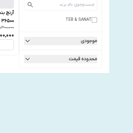
آرنج بن
TEB & SANAT
36500
1,300,000
200,000
موجودی
محدوده قیمت