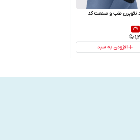
د نئوپرن طب و صنعت کد
7
%
1,
افزودن به سبد