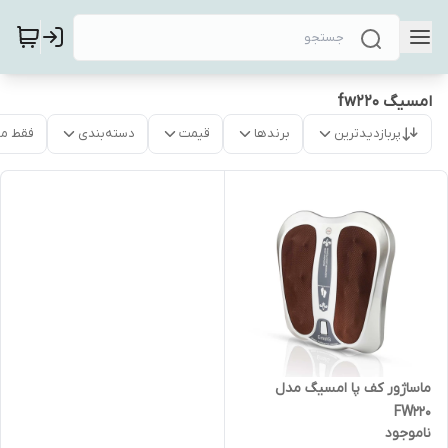
امسیگ fw220
پربازدیدترین
برندها
قیمت
دسته‌بندی
فقط م
ماساژور کف پا امسیگ مدل
FW220
ناموجود