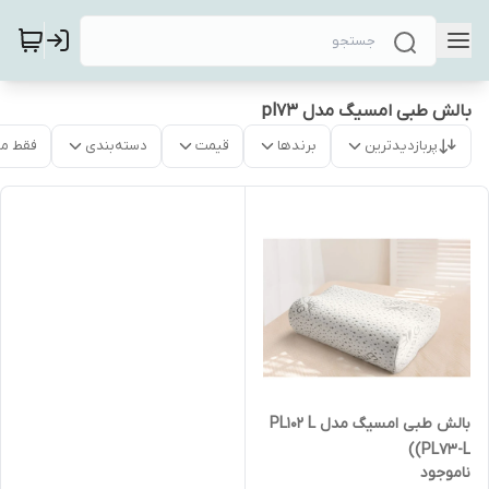
بالش طبی امسیگ مدل pl73
پربازدیدترین
برندها
قیمت
دسته‌بندی
فقط م
بالش طبی امسیگ مدل PL102 L
(PL73-L)
ناموجود