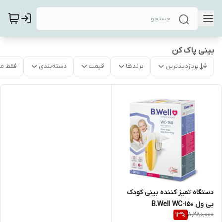
بینی پاک کن
پربازدیدترین
برندها
قیمت
دسته‌بندی
فقط م
دستگاه تمیز کننده بینی کودک
بی ول B.Well WC-150
8,280,000
13
%