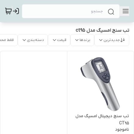
تب سنج امسیگ مدل ct95
جدیدترین
برندها
قیمت
دسته‌بندی
فقط محص
تب سنج دیجیتال امسیگ مدل
CT95
ناموجود