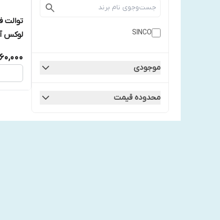
توالت ف
SINCO
لوکس آل
60,000
موجودی
محدوده قیمت