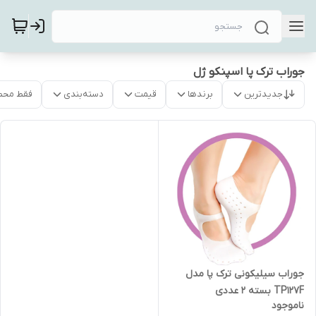
جوراب ترک پا اسپنکو ژل
جدیدترین
برندها
قیمت
دسته‌بندی
فقط محص
جوراب سیلیکونی ترک پا مدل
TP127F بسته ۲ عددی
ناموجود