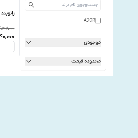
زانوبند 
ADOR
4,317,000
40,000
موجودی
محدوده قیمت