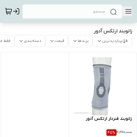
زانوبند ارتکس آدور
پربازدیدترین
برندها
قیمت
دسته‌بندی
فقط م
زانوبند فنردار ارتکس آدور
4,317,000
45
%