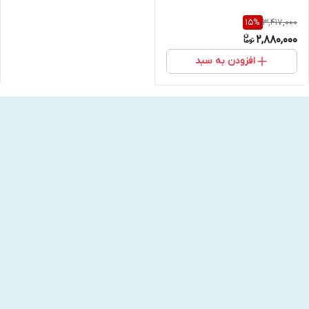
3,417,000
15
%
2,880,000
افزودن به سبد