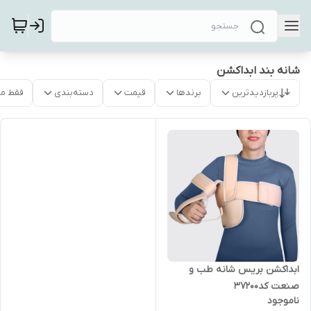
شانه بند ابداکشن
پربازدیدترین
برندها
قیمت
دسته‌بندی
فقط م
ابداکشن بریس شانه طب و
صنعت کد37200
ناموجود