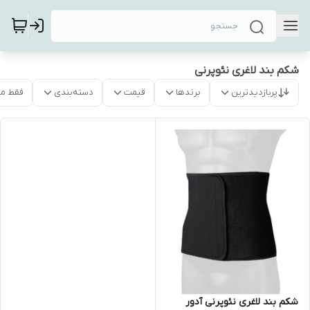
شکم بند لاغری نئوپرنی
پربازدیدترین
برندها
قیمت
دسته‌بندی
فقط م
شکم بند لاغری نئوپرنی آدور