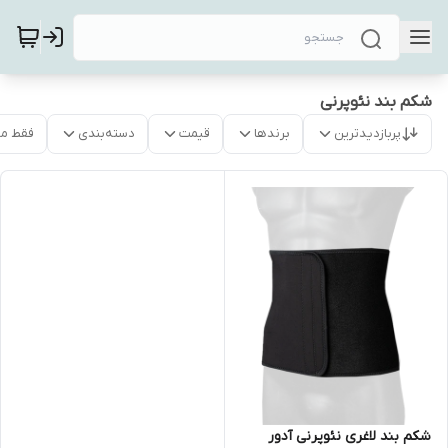
شکم بند نئوپرنی
پربازدیدترین
برندها
قیمت
دسته‌بندی
فقط م
شکم بند لاغری نئوپرنی آدور