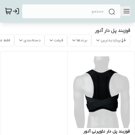
قوزبند پل دار آدور
پربازدیدترین
برندها
قیمت
دسته‌بندی
فقط م
قوزبند پل دار نئوپرنی آدور