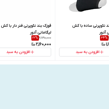
د نئوپرنی ساده با کش
قوزک بند نئوپرنی فنر دار با کش
 آدور
لیگامانی آدور
22
%
2,790,000
34
%
2,160,000
1
افزودن به سبد
افزودن به سبد