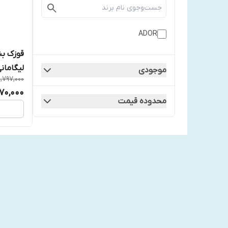
ADOR
قوزک بن
لیگامانی
موجودی
1,797,000
,170,000
محدوده قیمت