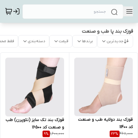
قوزک بند پا طب و صنعت
جدیدترین
برندها
قیمت
دسته‌بندی
فقط محص
قوزک بند دولایه طب و صنعت
قوزک بند تک سایز (نئوپرن) طب
کد ۱۱۴۰۰
و صنعت کد 16500
1,600,000
468,000
9
%
23
%