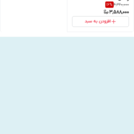
4,320,000
16
%
3,588,000
افزودن به سبد