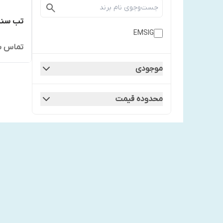
تب سنج 
EMSIG
تماس ب
موجودی
محدوده قیمت