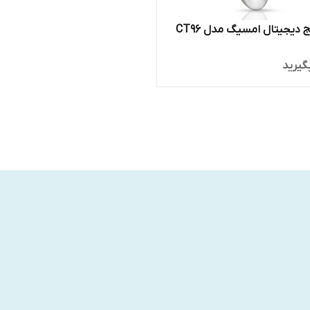
دیجیتال امسیگ مدل CT96
گیرید