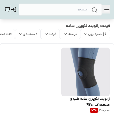
قیمت زانوبند نئوپرن ساده
جدیدترین
برندها
قیمت
دسته‌بندی
فقط محص
زانوبند نئوپرن ساده طب و
صنعت کد 41200
1,300,000
15
%