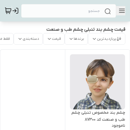
قیمت چشم بند تنبلی چشم طب و صنعت
پربازدیدترین
برندها
قیمت
دسته‌بندی
فقط م
چشم بند مخصوص تنبلی چشم
طب و صنعت کد 87300
ناموجود