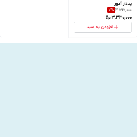
پددار آدور
3,597,000
7
%
3,330,000
افزودن به سبد