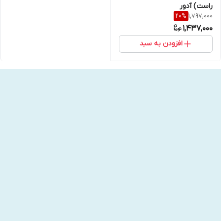
راست) آدور
1,797,000
20
%
1,437,000
افزودن به سبد