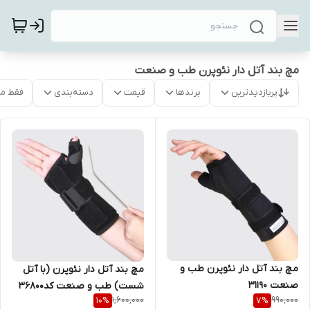
مچ بند آتل دار نئوپرن طب و صنعت
پربازدیدترین
برندها
قیمت
دسته‌بندی
فقط م
مچ بند آتل دار نئوپرن طب و
مچ بند آتل دار نئوپرن (با آتل
صنعت 31190
شست) طب و صنعت کد36800
1,600,000
990,000
10
%
7
%