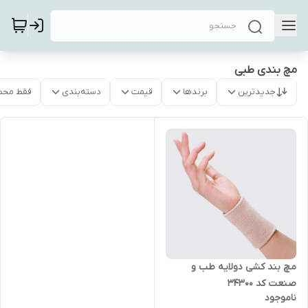
مچ بندی طبی
جدیدترین
برندها
قیمت
دسته‌بندی
فقط محص
مچ بند کشی دولایه طب و
صنعت کد 34300
ناموجود