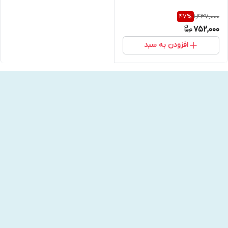
1,437,000
47
%
752,000
افزودن به سبد