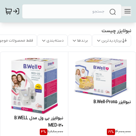
نبولایزر چیست
پربازدیدترین
برندها
دسته‌بندی
فقط محصولات موجو
نبولایزر B.Well-Pro115
نبولایزر بی ول مدل B.WELL
MED-120
11,880,000
14,000,000
4
%
19
%