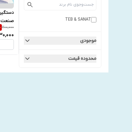
دستگیره
TEB & SANAT
صنعت کد ۰
%
700,000
30,000
موجودی
محدوده قیمت