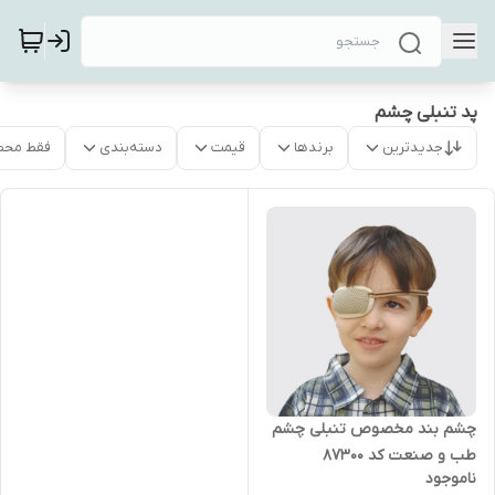
پد تنبلی چشم
جدیدترین
برندها
قیمت
دسته‌بندی
فقط محص
چشم بند مخصوص تنبلی چشم
طب و صنعت کد 87300
ناموجود